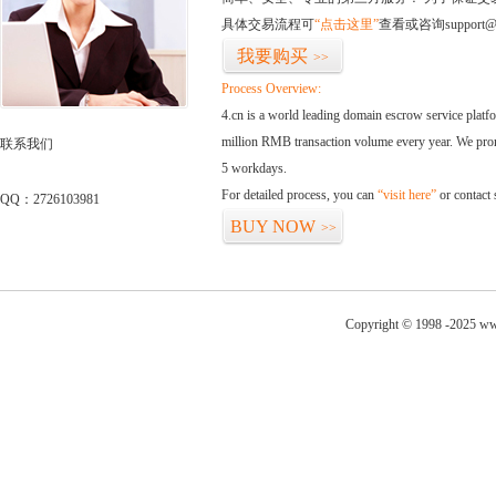
具体交易流程可
“点击这里”
查看或咨询support@
我要购买
>>
Process Overview:
4.cn is a world leading domain escrow service plat
million RMB transaction volume every year. We promi
联系我们
5 workdays.
For detailed process, you can
“visit here”
or contact
QQ：2726103981
BUY NOW
>>
Copyright © 1998 -2025 ww