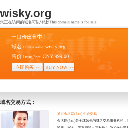
wisky.org
您正在访问的域名可以转让!This domain name is for sale!
一口价出售中！
域名
wisky.org
Domain Name:
售价
CNY 999.00
Listing Price:
立即购买
BUY NOW
>>
>>
域名交易方式：
通过金名网(4.cn) 中介交易
金名网(4.cn)是全球领先的域名交易服务机
简单、安全、专业的第三方服务！ 为了保证交